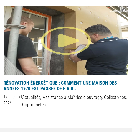
RÉNOVATION ÉNERGÉTIQUE : COMMENT UNE MAISON DES
B
ANNÉES 1970 EST PASSÉE DE F À B...
P
,
,
,
17 juillet
9
Actualités
Assistance à Maîtrise d'ouvrage
Collectivités
2026
2
Copropriétés