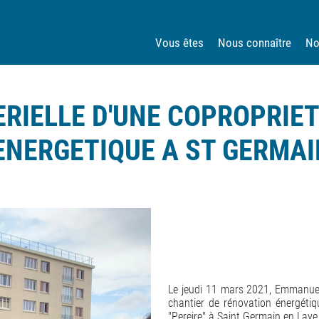
Vous êtes
Nous connaître
No
ERIELLE D'UNE COPROPRIE
NERGETIQUE A ST GERMAIN
Le jeudi 11 mars 2021, Emmanuell
chantier de rénovation énergétiq
"Pereire" à Saint Germain en Laye